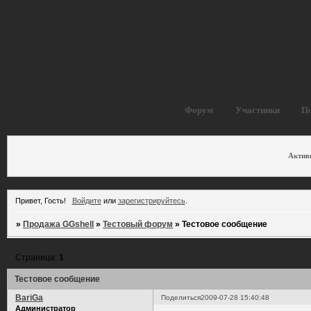
Форум
Участники
П
Актив
Привет, Гость!
Войдите
или
зарегистрируйтесь
.
»
Продажа GGshell
»
Тестовый форум
»
Тестовое сообщение
Страница:
1
Тестовое сообщение
BariGa
Поделиться
2009-07-28 15:40:48
Администратор