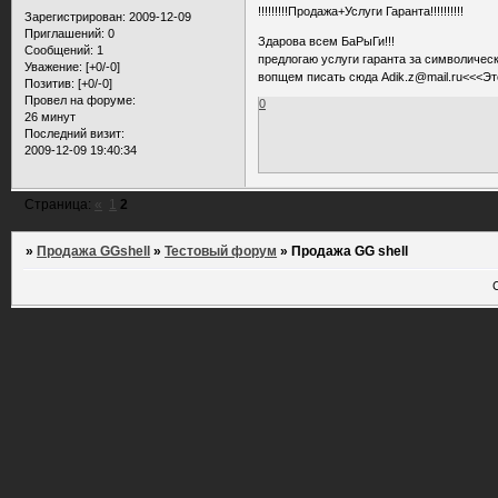
!!!!!!!!!Продажа+Услуги Гаранта!!!!!!!!!!
Зарегистрирован
: 2009-12-09
Приглашений:
0
Здарова всем БаРыГи!!!
Сообщений:
1
предлогаю услуги гаранта за символическ
Уважение:
[+0/-0]
вопщем писать сюда Adik.z@mail.ru<<<Эт
Позитив:
[+0/-0]
Провел на форуме:
0
26 минут
Последний визит:
2009-12-09 19:40:34
Страница:
«
1
2
»
Продажа GGshell
»
Тестовый форум
»
Продажа GG shell