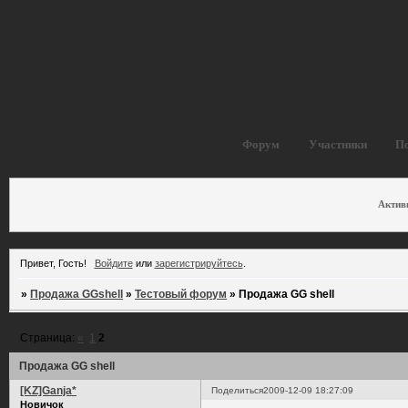
Форум
Участники
П
Актив
Привет, Гость!
Войдите
или
зарегистрируйтесь
.
»
Продажа GGshell
»
Тестовый форум
»
Продажа GG shell
Страница:
«
1
2
Продажа GG shell
[KZ]Ganja*
Поделиться
2009-12-09 18:27:09
Новичок